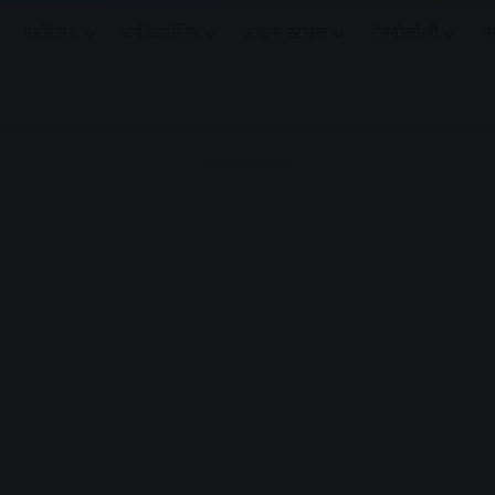
मनोरंजन
धर्मं/ज्योतिष
लाइफ स्टाइल
टेक्नोलॉजी
क
Advertisement