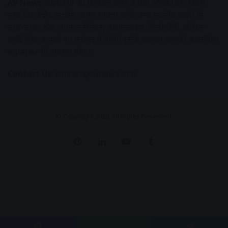
AV News
अक्षरविश्व का डिजिटल वर्जन हैं यहाँ आपको देश-विदेश,
मध्य प्रदेश, इंदौर, उज्जैन, आगर मालवा आदि अन्य स्थानीय ख़बरों के
साथ-साथ , खेल जगत, मनोरंजन, लाइफस्टाइल, टेक्नोलॉजी, करियर
आदि लेख आपको नए कलेवर में मिलेंगे इसके अलावा आपको अक्षरविश्व
e-paper भी उपलब्ध होगा।
Contact Us:
contact@avnews.com
© Copyright 2026, All Rights Reserved.
Pinterest
LinkedIn
YouTube
Tumblr