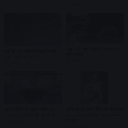
18 hours ago
युवाओं के प्रति एजेंसियां संयम बरतें :
यूपी के 40 स्कूलों में बाढ़ का पानी,
सुप्रीम कोर्ट
मकान ढहने से 6 मौत
18 hours ago
18 hours ago
6846 टीचरों का वेतन बढ़ेगा, 10
चंपत राय ने उंगली दिखाकर कैमरे बंद
हजार नई भर्तियां होंगी : मुख्यमंत्री
कराए, बोले- मरते दम तक अयोध्या
में रहूंगा
2 days ago
2 days ago