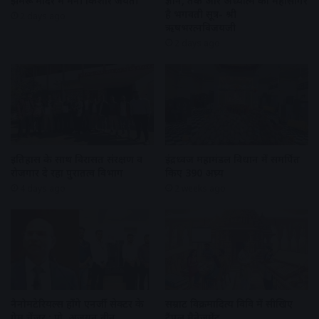
झुमरू मंदिर में मनी किशोर जयंती
ज्ञान, तर्क और अध्यात्म का महासागर
है भगवती सूत्र- श्री
2 days ago
ऋषभरत्नविजयजी
2 days ago
इतिहास के साथ विरासत संरक्षण व
इंद्रध्वज महामंडल विधान में समर्पित
रोजगार दे रहा पुरातत्व विभाग
किए 390 अघ्र्य
4 days ago
2 weeks ago
नैनोमटेरियल्स होंगे एनर्जी सेक्टर के
सम्राट विक्रमादित्य विवि में सीखिए
गेम चेंजर : प्रो. अजयन वीनू
टैंपल मैनेजमेंट