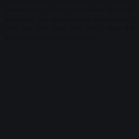
उपाध्यक्ष विस्टन लाल, सुशील वाजपेयी, अजय जायसवाल,
सत्यनारायण वारिया, सहसचिव सुरेंद्र जायसवाल, अविनाश दुबे,
संजय भावसार, गुंजन श्रीवास्तव, तकनीकी सलाहकार राम तारे,
एस.जी. पांडे, योगेंद्र हाडिया, संजीव राजदान, मीडिया प्रभारी
कमल नंदवाना, शिव प्रसाद कुरे निर्वाचित हुए।