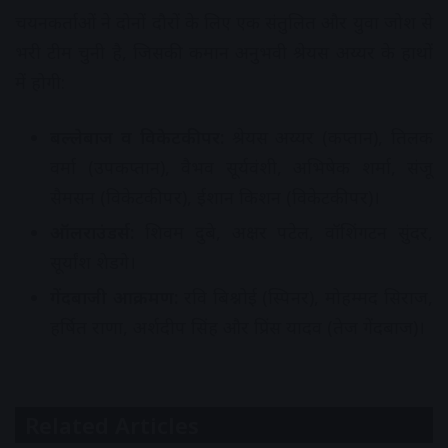
चयनकर्ताओं ने दोनों दौरों के लिए एक संतुलित और युवा जोश से
भरी टीम चुनी है,
जिसकी कमान अनुभवी श्रेयस अय्यर के हाथों
में होगी:
बल्लेबाज व विकेटकीपर:
श्रेयस अय्यर (कप्तान),
तिलक
वर्मा (उपकप्तान),
वैभव सूर्यवंशी,
अभिषेक शर्मा,
संजू
सैमसन (विकेटकीपर),
ईशान किशन (विकेटकीपर)।
ऑलराउंडर्स:
शिवम दुबे, अक्षर पटेल, वॉशिंगटन सुंदर,
सूर्यांश शेडगे।
गेंदबाजी आक्रमण:
रवि बिश्नोई (स्पिनर), मोहम्मद सिराज,
हर्षित राणा, अर्शदीप सिंह और प्रिंस यादव (तेज गेंदबाज)।
Related Articles