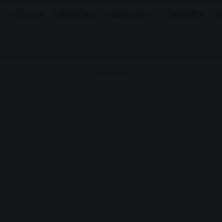
मनोरंजन
धर्मं/ज्योतिष
लाइफ स्टाइल
टेक्नोलॉजी
क
Advertisement