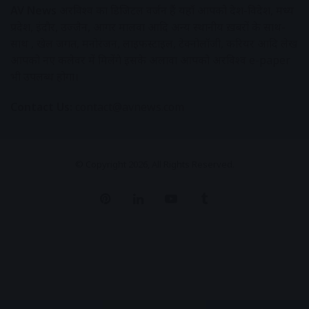
AV News
अक्षरविश्व का डिजिटल वर्जन हैं यहाँ आपको देश-विदेश, मध्य
प्रदेश, इंदौर, उज्जैन, आगर मालवा आदि अन्य स्थानीय ख़बरों के साथ-
साथ , खेल जगत, मनोरंजन, लाइफस्टाइल, टेक्नोलॉजी, करियर आदि लेख
आपको नए कलेवर में मिलेंगे इसके अलावा आपको अक्षरविश्व e-paper
भी उपलब्ध होगा।
Contact Us:
contact@avnews.com
© Copyright 2026, All Rights Reserved.
Pinterest
LinkedIn
YouTube
Tumblr