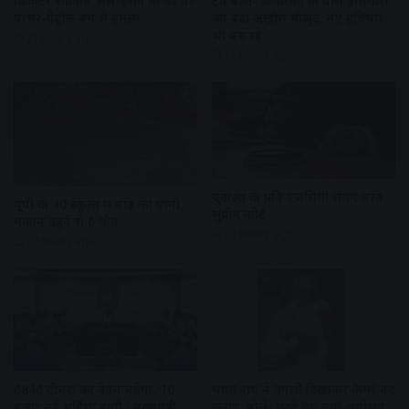
क्रिकेटर शाकिब अल-हसन के घर पर
ट्रंप बोले- अमेरिका के पास हथियारों
पत्थर-पेट्रोल बम से हमला
का बड़ा जखीरा मौजूद, नए हथियार
भी बन रहे
21 hours ago
21 hours ago
युवाओं के प्रति एजेंसियां संयम बरतें :
यूपी के 40 स्कूलों में बाढ़ का पानी,
सुप्रीम कोर्ट
मकान ढहने से 6 मौत
22 hours ago
22 hours ago
6846 टीचरों का वेतन बढ़ेगा, 10
चंपत राय ने उंगली दिखाकर कैमरे बंद
हजार नई भर्तियां होंगी : मुख्यमंत्री
कराए, बोले- मरते दम तक अयोध्या