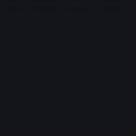
मनोरंजन
धर्मं/ज्योतिष
लाइफ स्टाइल
टेक्नोलॉजी
क
Advertisement