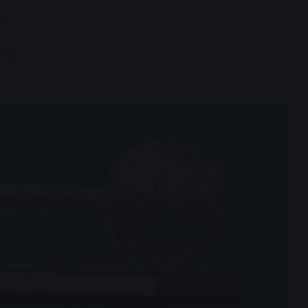
णा
षणा