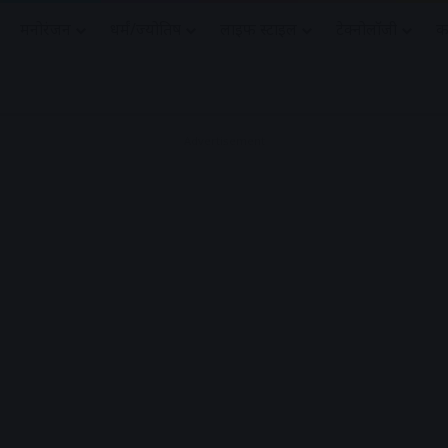
मनोरंजन
धर्मं/ज्योतिष
लाइफ स्टाइल
टेक्नोलॉजी
क
Advertisement