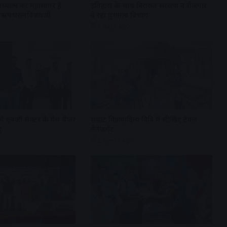
अध्यात्म का महासागर है
इतिहास के साथ विरासत संरक्षण व रोजगार
्री ऋषभरत्नविजयजी
दे रहा पुरातत्व विभाग
4 days ago
गे एनर्जी सेक्टर के गेम चेंजर
सम्राट विक्रमादित्य विवि में सीखिए टैंपल
ू
मैनेजमेंट
2 weeks ago