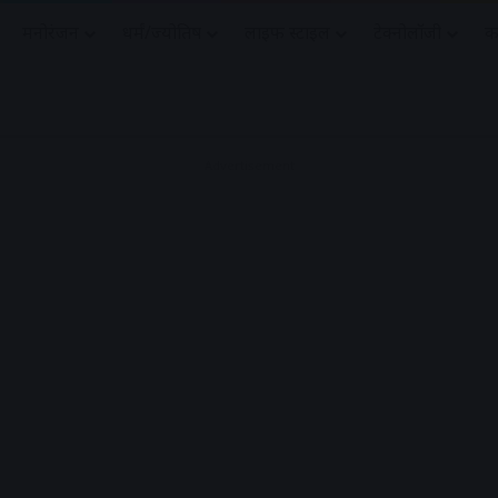
मनोरंजन
धर्मं/ज्योतिष
लाइफ स्टाइल
टेक्नोलॉजी
क
Advertisement