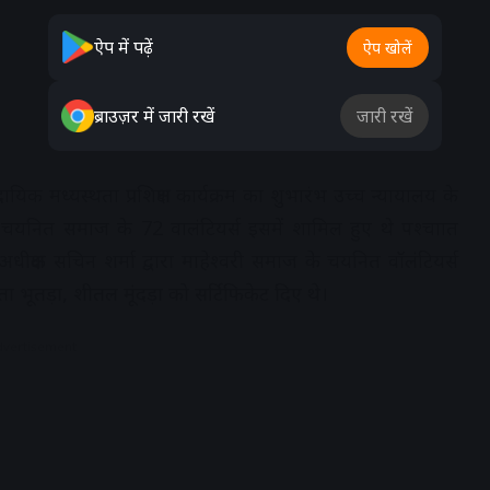
ऐप में पढ़ें
ऐप खोलें
ब्राउज़र में जारी रखें
जारी रखें
िक मध्यस्थता प्रशिक्षण कार्यक्रम का शुभारंभ उच्च न्यायालय के
ं चयनित समाज के 72 वालंटियर्स इसमें शामिल हुए थे पश्चाात
ीक्षक सचिन शर्मा द्वारा माहेश्वरी समाज के चयनित वॉलंटियर्स
ता भूतड़ा, शीतल मूंदड़ा को सर्टिफिकेट दिए थे।
dvertisement