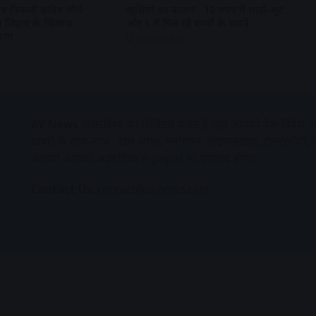
 निकली क्षत्रिय शौर्य
खुशियों का बाजार : 10 रुपए में साड़ी-सूट
 लव जिहाद के खिलाफ
और 5 में मिल रहे बच्चों के कपड़े
षणा
2 weeks ago
AV News
अक्षरविश्व का डिजिटल वर्जन हैं यहाँ आपको देश-विदेश, मध
ख़बरों के साथ-साथ , खेल जगत, मनोरंजन, लाइफस्टाइल, टेक्नोलॉजी,
अलावा आपको अक्षरविश्व e-paper भी उपलब्ध होगा।
Contact Us:
contact@avnews.com