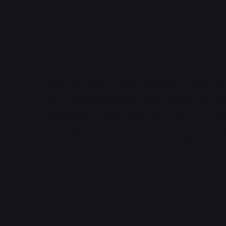
शुभारंभ के अवसर पर जिला न्यायाधीश एवं सचिव जिविसे
सभा के अध्यक्ष लक्ष्मी नारायण मूंदड़ा, माहेश्वरी सभा उज
भूपेन्द्र भूतड़ा, एडवोकेट अशोक भट्टड के द्वारा मां स
कोमल भूतड़ा, राजेश डागा, विजय चिचाणी, शोभा मूंदड़
संतोष सोढानी आदि सहित समाज जन उपस्थित रहे।