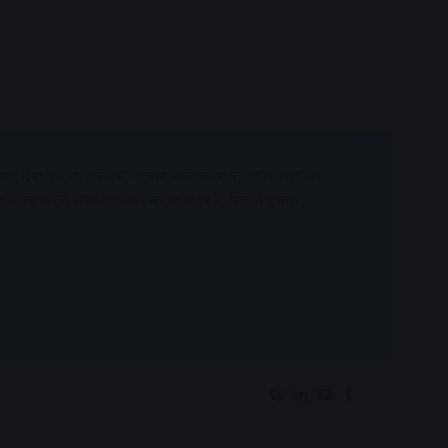
्य प्रदेश, इंदौर, उज्जैन, आगर मालवा आदि अन्य स्थानीय
 करियर आदि लेख आपको नए कलेवर में मिलेंगे इसके
Pinterest
LinkedIn
YouTube
Tumblr