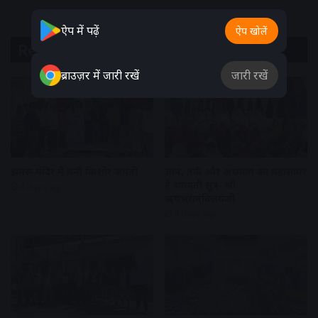
ऐप में पढ़ें
ऐप खोलें
Related Articles
ब्राउज़र में जारी रखें
जारी रखें
झुमरू मंदिर में मनी किशोर जयंती
ज्ञान, तर्क और अध्यात्म का महासागर
है भगवती सूत्र- श्री
4 days ago
ऋषभरत्नविजयजी
4 days ago