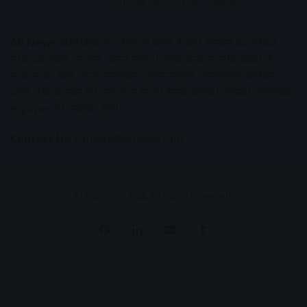
AV News
अक्षरविश्व का डिजिटल वर्जन हैं यहाँ आपको देश-विदेश,
मध्य प्रदेश, इंदौर, उज्जैन, आगर मालवा आदि अन्य स्थानीय ख़बरों के
साथ-साथ , खेल जगत, मनोरंजन, लाइफस्टाइल, टेक्नोलॉजी, करियर
आदि लेख आपको नए कलेवर में मिलेंगे इसके अलावा आपको अक्षरविश्व
e-paper भी उपलब्ध होगा।
Contact Us:
contact@avnews.com
© Copyright 2026, All Rights Reserved.
Pinterest
LinkedIn
YouTube
Tumblr